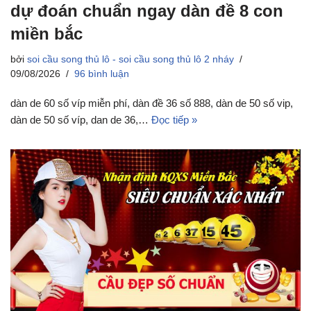
dự đoán chuẩn ngay dàn đề 8 con
miền bắc
bởi
soi cầu song thủ lô - soi cầu song thủ lô 2 nháy
09/08/2026
96 bình luận
dàn de 60 số víp miễn phí, dàn đề 36 số 888, dàn de 50 số vip,
dàn de 50 số víp, dan de 36,…
Đọc tiếp »