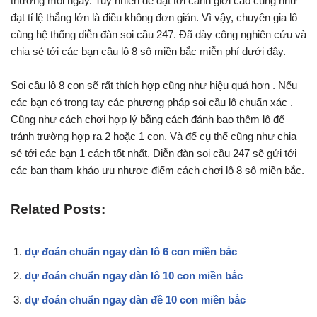
thưởng mỗi ngày. Tuy nhiên để đạt tới cảnh giới cao cũng như
đạt tỉ lệ thắng lớn là điều không đơn giản. Vì vậy, chuyên gia lô
cùng hệ thống diễn đàn soi cầu 247. Đã dày công nghiên cứu và
chia sẻ tới các bạn cầu lô 8 sô miền bắc miễn phí dưới đây.
Soi cầu lô 8 con sẽ rất thích hợp cũng như hiệu quả hơn . Nếu
các bạn có trong tay các phương pháp soi cầu lô chuẩn xác .
Cũng như cách chơi hợp lý bằng cách đánh bao thêm lô để
tránh trường hợp ra 2 hoặc 1 con. Và để cụ thể cũng như chia
sẻ tới các bạn 1 cách tốt nhất. Diễn đàn soi cầu 247 sẽ gửi tới
các bạn tham khảo ưu nhược điểm cách chơi lô 8 sô miền bắc.
Related Posts:
dự đoán chuẩn ngay dàn lô 6 con miền bắc
dự đoán chuẩn ngay dàn lô 10 con miền bắc
dự đoán chuẩn ngay dàn đề 10 con miền bắc