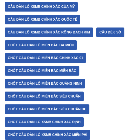
CẦU DÀN LÔ XSMB CHÍNH XÁC CỦA MỸ
CẦU DÀN LÔ XSMB CHÍNH XÁC QUỐC TẾ
CẦU DÀN LÔ XSMB CHÍNH XÁC RÔNG BẠCH KIM
CẦU ĐỀ 6 SỐ
CHỐT CẦU DÀN LÔ MIỀN BẮC BA MIỀN
CHỐT CẦU DÀN LÔ MIỀN BẮC CHÍNH XÁC 01
CHỐT CẦU DÀN LÔ MIỀN BẮC MIỀN BẮC
CHỐT CẦU DÀN LÔ MIỀN BẮC QUẢNG NINH
CHỐT CẦU DÀN LÔ MIỀN BẮC SIÊU CHUẨN
CHỐT CẦU DÀN LÔ MIỀN BẮC SIÊU CHUẨN DE
CHỐT CẦU DÀN LÔ XSMB CHÍNH XÁC ĐỊNH
CHỐT CẦU DÀN LÔ XSMB CHÍNH XÁC MIỄN PHÍ