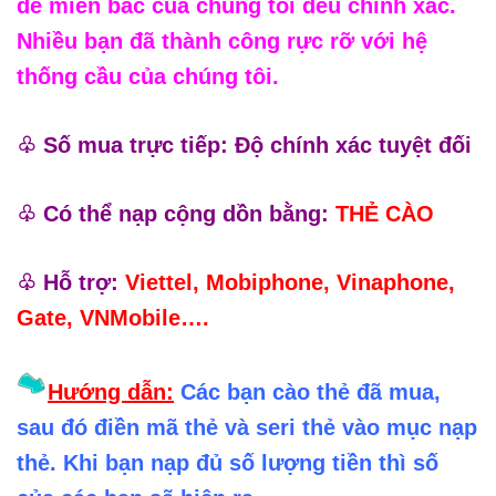
đề miền bắc của chúng tôi đều chính xác.
Nhiều bạn đã thành công rực rỡ với hệ
thống cầu của chúng tôi.
♧
Số mua trực tiếp: Độ chính xác tuyệt đối
♧ Có thể nạp cộng dồn bằng:
THẺ CÀO
♧ Hỗ trợ:
Viettel, Mobiphone, Vinaphone,
Gate, VNMobile….
Hướng dẫn:
Các bạn cào thẻ đã mua,
sau đó điền mã thẻ và seri thẻ vào mục nạp
thẻ. Khi bạn nạp đủ số lượng tiền thì số