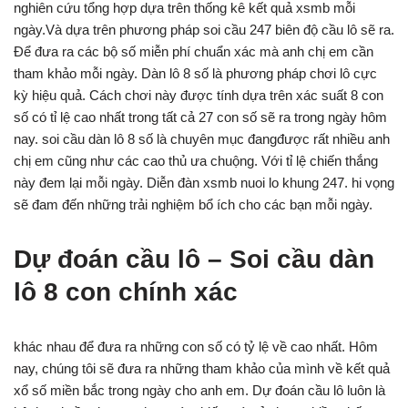
nghiên cứu tổng hợp dựa trên thống kê kết quả xsmb mỗi
ngày.Và dựa trên phương pháp soi cầu 247 biên độ cầu lô sẽ ra.
Để đưa ra các bộ số miễn phí chuẩn xác mà anh chị em cần
tham khảo mỗi ngày. Dàn lô 8 số là phương pháp chơi lô cực
kỳ hiệu quả. Cách chơi này được tính dựa trên xác suất 8 con
số có tỉ lệ cao nhất trong tất cả 27 con số sẽ ra trong ngày hôm
nay. soi cầu dàn lô 8 số là chuyên mục đangđược rất nhiều anh
chị em cũng như các cao thủ ưa chuộng. Với tỉ lệ chiến thắng
này đem lại mỗi ngày. Diễn đàn xsmb nuoi lo khung 247. hi vọng
sẽ đam đến những trải nghiệm bổ ích cho các bạn mỗi ngày.
Dự đoán cầu lô – Soi cầu dàn
lô 8 con chính xác
khác nhau để đưa ra những con số có tỷ lệ về cao nhất. Hôm
nay, chúng tôi sẽ đưa ra những tham khảo của mình về kết quả
xổ số miền bắc trong ngày cho anh em. Dự đoán cầu lô luôn là