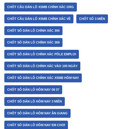
CHỐT CẦU DÀN LÔ XSMB CHÍNH XÁC ORG
CHỐT CẦU DÀN LÔ XSMB CHÍNH XÁC VỀ
CHỐT SỐ 3 MIỀN
CHỐT SỐ DÀN LÔ CHÍNH XÁC 300
CHỐT SỐ DÀN LÔ CHÍNH XÁC 369
CHỐT SỐ DÀN LÔ CHÍNH XÁC PÔLE EMPLOI
CHỐT SỐ DÀN LÔ CHÍNH XÁC VÀO 100 NGÀY
CHỐT SỐ DÀN LÔ CHÍNH XÁC XSMB HÔM NAY
CHỐT SỐ DÀN LÔ HÔM NAY 08 07
CHỐT SỐ DÀN LÔ HÔM NAY 3 MIỀN
CHỐT SỐ DÀN LÔ HÔM NAY ĂN GIANG
CHỐT SỐ DÀN LÔ HÔM NAY EM CHƠI