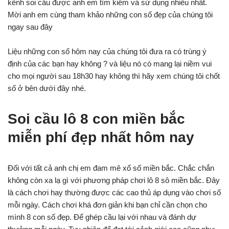
kênh soi cầu được anh em tìm kiếm và sử dụng nhiều nhất.
Mời anh em cùng tham khảo những con số đẹp của chúng tôi
ngay sau đây
Liệu những con số hôm nay của chúng tôi đưa ra có trùng ý
định của các bạn hay không ? và liệu nó có mang lại niềm vui
cho mọi người sau 18h30 hay không thì hãy xem chúng tôi chốt
số ở bên dưới đây nhé.
Soi cầu lô 8 con miền bắc
miễn phí đẹp nhất hôm nay
Đối với tất cả anh chị em đam mê xổ số miền bắc. Chắc chắn
không còn xa lạ gì với phương pháp chơi lô 8 sô miền bắc. Đây
là cách chơi hay thường được các cao thủ áp dụng vào chơi số
mỗi ngày. Cách chơi khá đơn giản khi bạn chỉ cần chọn cho
mình 8 con số đẹp. Để ghép cầu lại với nhau và đánh dự