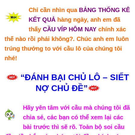
Chỉ cần nhìn qua
BẢNG THỐNG KÊ
KẾT QUẢ
hàng ngày, anh em đã
thấy
CẦU VÍP HÔM NAY
chính xác
thế nào rồi phải không?. Chúc anh em luôn
trúng thưởng to với cầu lô của chúng tôi
nhé!
“ĐÁNH BẠI CHỦ LÔ – SIẾT
NỢ CHỦ ĐỀ”
Hãy yên tâm với cầu mà chúng tôi đã
chia sẻ, các bạn có thể xem lại các
bài trước thì sẽ rõ. Toàn bộ soi cầu