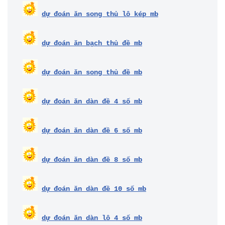
dự đoán ăn song thủ lô kép mb
dự đoán ăn bạch thủ đề mb
dự đoán ăn song thủ đề mb
dự đoán ăn dàn đề 4 số mb
dự đoán ăn dàn đề 6 số mb
dự đoán ăn dàn đề 8 số mb
dự đoán ăn dàn đề 10 số mb
dự đoán ăn dàn lô 4 số mb