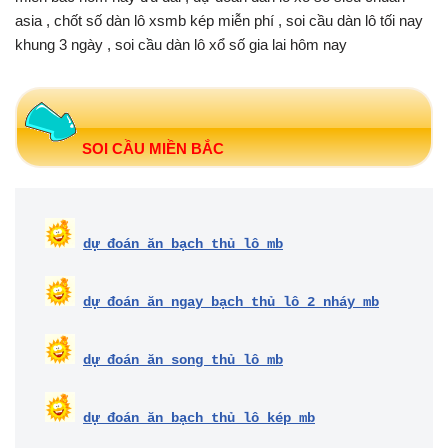
asia , chốt số dàn lô xsmb kép miễn phí , soi cầu dàn lô tối nay
khung 3 ngày , soi cầu dàn lô xổ số gia lai hôm nay
SOI CẦU MIỀN BẮC
dự đoán ăn bạch thủ lô mb
dự đoán ăn ngay bạch thủ lô 2 nháy mb
dự đoán ăn song thủ lô mb
dự đoán ăn bạch thủ lô kép mb