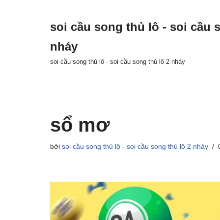
soi cầu song thủ lô - soi cầu 
Chuyển
tới
nháy
nội
soi cầu song thủ lô - soi cầu song thủ lô 2 nháy
dung
sổ mơ
bởi
soi cầu song thủ lô - soi cầu song thủ lô 2 nháy