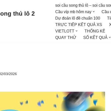
soi cầu song thủ lô – soi cầu so
Cầu víp mb hôm nay
Cầu 
song thủ lô 2
Dự đoán lô đề chuẩn 100
Tí
TRỰC TIẾP KẾT QUẢ XS
VIETLOTT
THỐNG KÊ
QUAY THỬ
SỐ KẾT QUẢ
02/03/2026