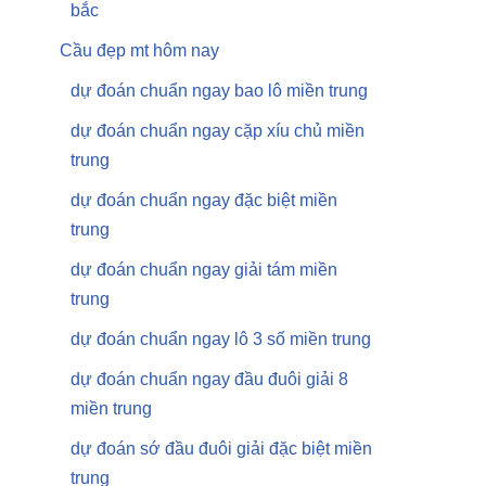
bắc
Cầu đẹp mt hôm nay
dự đoán chuẩn ngay bao lô miền trung
dự đoán chuẩn ngay cặp xíu chủ miền
trung
dự đoán chuẩn ngay đặc biệt miền
trung
dự đoán chuẩn ngay giải tám miền
trung
dự đoán chuẩn ngay lô 3 số miền trung
dự đoán chuẩn ngay đầu đuôi giải 8
miền trung
dự đoán sớ đầu đuôi giải đặc biệt miền
trung