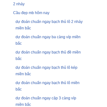
2 nháy
Cầu đẹp mb hôm nay
dự đoán chuẩn ngay bạch thủ lô 2 nháy
miền bắc
dự đoán chuẩn ngay ba càng víp miền
bắc
dự đoán chuẩn ngay bạch thủ đề miền
bắc
dự đoán chuẩn ngay bạch thủ lô kép
miền bắc
dự đoán chuẩn ngay bạch thủ lô miền
bắc
dự đoán chuẩn ngay cặp 3 càng víp
miền bắc