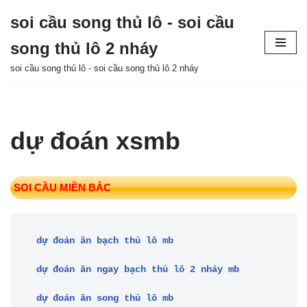
soi cầu song thủ lô - soi cầu
Chuyển
song thủ lô 2 nháy
tới
nội
soi cầu song thủ lô - soi cầu song thủ lô 2 nháy
dung
dự đoán xsmb
SOI CẦU MIỀN BẮC
dự đoán ăn bạch thủ lô mb
dự đoán ăn ngay bạch thủ lô 2 nháy mb
dự đoán ăn song thủ lô mb