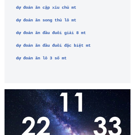
dự đoán ăn cặp xỉu chủ mt
dự đoán ăn song thủ lô mt
dự đoán ăn đầu đuôi giải 8 mt
dự đoán ăn đầu đuôi đặc biệt mt
dự đoán ăn lô 3 số mt
