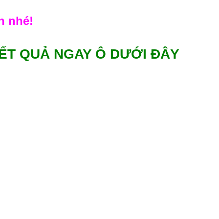
n nhé!
ẾT
QUẢ NGAY Ô DƯỚI ĐÂY