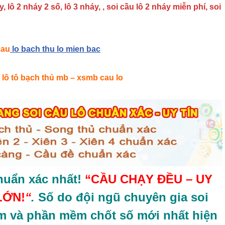
, lô 2 nháy 2 số, lô 3 nháy, , soi cầu lô 2 nháy miễn phí, soi
cau
lo bach thu lo mien bac
 lô tô bạch thủ mb – xsmb cau lo
huẩn xác nhất!
“CẦU CHẠY ĐỀU – UY
LỚN!
“
.
Số do đội ngũ chuyên gia soi
m và phần mềm chốt số mới nhất hiện