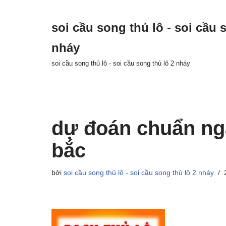
soi cầu song thủ lô - soi cầu 
Chuyển
tới
nháy
nội
soi cầu song thủ lô - soi cầu song thủ lô 2 nháy
dung
dự đoán chuẩn ng
bắc
bởi
soi cầu song thủ lô - soi cầu song thủ lô 2 nháy