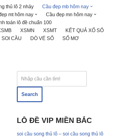
ng thủ lô 2 nháy
Cầu đẹp mb hôm nay
đẹp mt hôm nay
Cầu đẹp mn hôm nay
nh toán lô đề chuẩn 100
XSMB
XSMN
XSMT
KẾT QUẢ XỔ SỐ
SOI CẦU
DÒ VÉ SỐ
SỔ MƠ
Search
LÔ ĐỀ VIP MIỀN BẮC
soi cầu song thủ lô – soi cầu song thủ lô