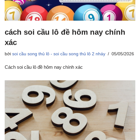
cách soi cầu lô đề hôm nay chính
xác
bởi
soi cầu song thủ lô - soi cầu song thủ lô 2 nháy
05/05/2026
Cách soi cầu lô đề hôm nay chính xác