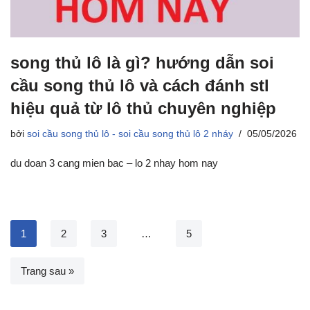
song thủ lô là gì? hướng dẫn soi
cầu song thủ lô và cách đánh stl
hiệu quả từ lô thủ chuyên nghiệp
bởi
soi cầu song thủ lô - soi cầu song thủ lô 2 nháy
05/05/2026
du doan 3 cang mien bac – lo 2 nhay hom nay
1
2
3
…
5
Trang sau »