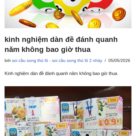
kinh nghiệm dàn đề đánh quanh
năm không bao giờ thua
bởi
soi cầu song thủ lô - soi cầu song thủ lô 2 nháy
05/05/2026
Kinh nghiệm dàn đề đánh quanh năm không bao giờ thua