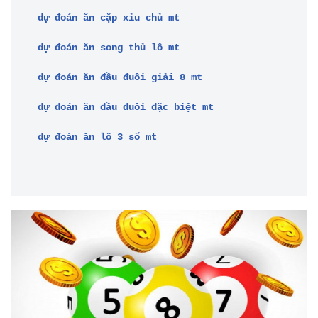
dự đoán ăn cặp xỉu chủ mt
dự đoán ăn song thủ lô mt
dự đoán ăn đầu đuôi giải 8 mt
dự đoán ăn đầu đuôi đặc biệt mt
dự đoán ăn lô 3 số mt
