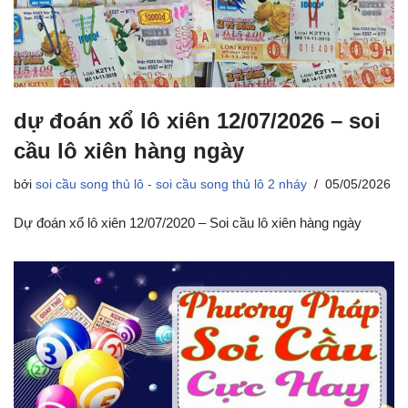
dự đoán xổ lô xiên 12/07/2026 – soi
cầu lô xiên hàng ngày
bởi
soi cầu song thủ lô - soi cầu song thủ lô 2 nháy
05/05/2026
Dự đoán xổ lô xiên 12/07/2020 – Soi cầu lô xiên hàng ngày