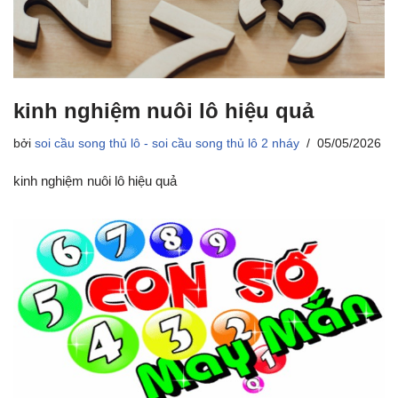
kinh nghiệm nuôi lô hiệu quả
bởi
soi cầu song thủ lô - soi cầu song thủ lô 2 nháy
05/05/2026
kinh nghiệm nuôi lô hiệu quả