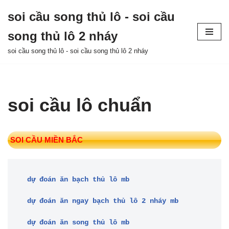
soi cầu song thủ lô - soi cầu
Chuyển
song thủ lô 2 nháy
tới
nội
soi cầu song thủ lô - soi cầu song thủ lô 2 nháy
dung
soi cầu lô chuẩn
SOI CẦU MIỀN BẮC
dự đoán ăn bạch thủ lô mb
dự đoán ăn ngay bạch thủ lô 2 nháy mb
dự đoán ăn song thủ lô mb