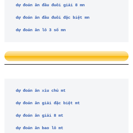
dự đoán ăn đầu đuôi giải 8 mn
dự đoán ăn đầu đuôi đặc biệt mn
dự đoán ăn lô 3 số mn
dự đoán ăn xỉu chủ mt
dự đoán ăn giải đặc biệt mt
dự đoán ăn giải 8 mt
dự đoán ăn bao lô mt