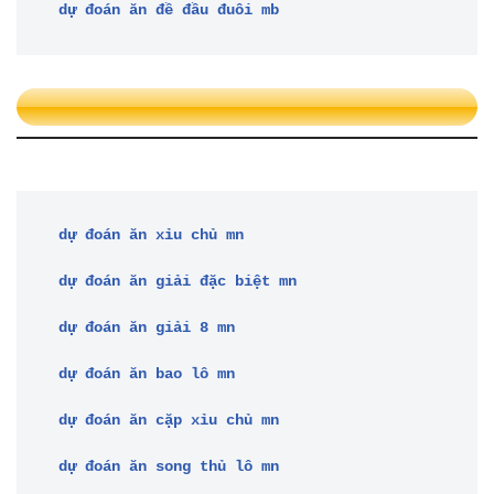
dự đoán ăn đề đầu đuôi mb
dự đoán ăn xỉu chủ mn
dự đoán ăn giải đặc biệt mn
dự đoán ăn giải 8 mn
dự đoán ăn bao lô mn
dự đoán ăn cặp xỉu chủ mn
dự đoán ăn song thủ lô mn