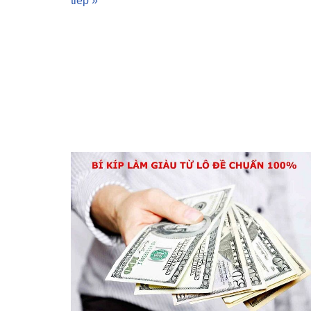
tiếp »