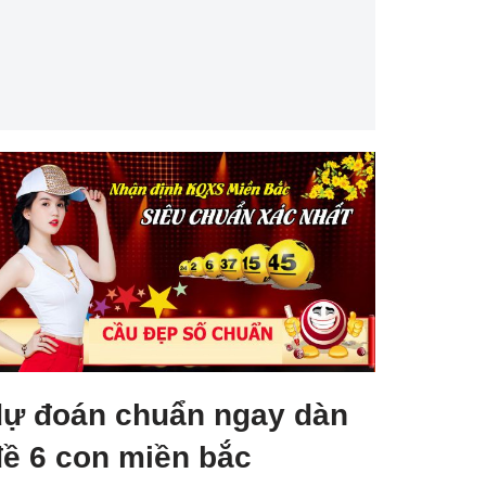
dự đoán chuẩn ngay dàn
đề 6 con miền bắc