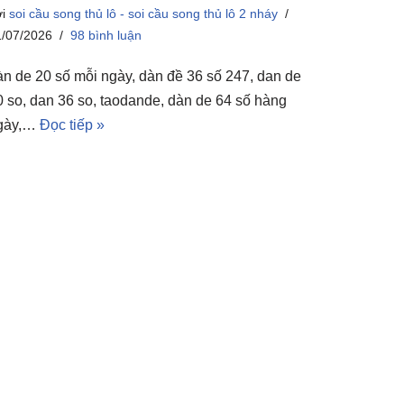
ởi
soi cầu song thủ lô - soi cầu song thủ lô 2 nháy
1/07/2026
98 bình luận
àn de 20 số mỗi ngày, dàn đề 36 số 247, dan de
0 so, dan 36 so, taodande, dàn de 64 số hàng
gày,…
Đọc tiếp »