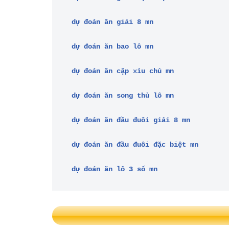
dự đoán ăn giải 8 mn
dự đoán ăn bao lô mn
dự đoán ăn cặp xỉu chủ mn
dự đoán ăn song thủ lô mn
dự đoán ăn đầu đuôi giải 8 mn
dự đoán ăn đầu đuôi đặc biệt mn
dự đoán ăn lô 3 số mn