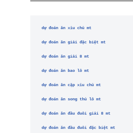
dự đoán ăn xỉu chủ mt
dự đoán ăn giải đặc biệt mt
dự đoán ăn giải 8 mt
dự đoán ăn bao lô mt
dự đoán ăn cặp xỉu chủ mt
dự đoán ăn song thủ lô mt
dự đoán ăn đầu đuôi giải 8 mt
dự đoán ăn đầu đuôi đặc biệt mt