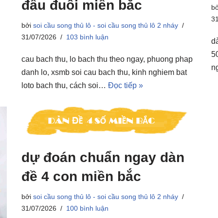
đầu đuôi miền bắc
b
3
bởi
soi cầu song thủ lô - soi cầu song thủ lô 2 nháy
31/07/2026
103 bình luận
d
5
cau bach thu, lo bach thu theo ngay, phuong phap
n
danh lo, xsmb soi cau bach thu, kinh nghiem bat
loto bach thu, cách soi…
Đọc tiếp »
dự đoán chuẩn ngay dàn
đề 4 con miền bắc
bởi
soi cầu song thủ lô - soi cầu song thủ lô 2 nháy
31/07/2026
100 bình luận