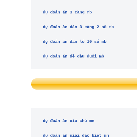
dự đoán ăn 3 càng mb
dự đoán ăn dàn 3 càng 2 số mb
dự đoán ăn dàn lô 10 số mb
dự đoán ăn đề đầu đuôi mb
dự đoán ăn xỉu chủ mn
dự đoán ăn giải đặc biệt mn