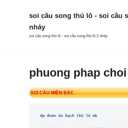
soi cầu song thủ lô - soi cầu 
Chuyển
tới
nháy
nội
soi cầu song thủ lô - soi cầu song thủ lô 2 nháy
dung
phuong phap choi 
SOI CẦU MIỀN BẮC
dự đoán ăn bạch thủ lô mb