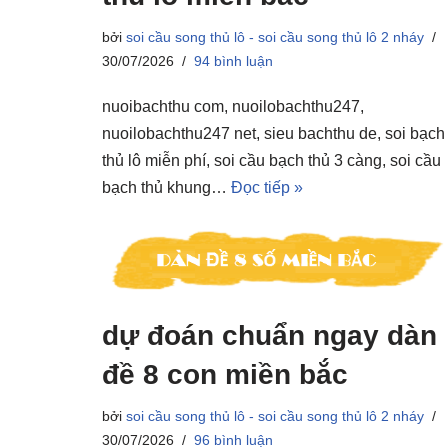
bởi
soi cầu song thủ lô - soi cầu song thủ lô 2 nháy
30/07/2026
94 bình luận
nuoibachthu com, nuoilobachthu247,
nuoilobachthu247 net, sieu bachthu de, soi bạch
thủ lô miễn phí, soi cầu bạch thủ 3 càng, soi cầu
bạch thủ khung…
Đọc tiếp »
dự đoán chuẩn ngay dàn
đề 8 con miền bắc
bởi
soi cầu song thủ lô - soi cầu song thủ lô 2 nháy
30/07/2026
96 bình luận