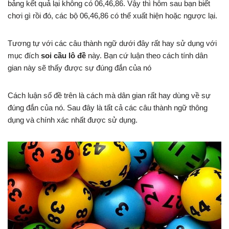
bảng kết quả lại không có 06,46,86. Vậy thì hôm sau bạn biết
chơi gì rồi đó, các bộ 06,46,86 có thể xuất hiện hoặc ngược lại.
Tương tự với các câu thành ngữ dưới đây rất hay sử dụng với
mục đích
soi cầu lô đề
này. Bạn cứ luận theo cách tính dân
gian này sẽ thấy được sự đúng đắn của nó
Cách luận số đề trên là cách mà dân gian rất hay dùng về sự
đúng đắn của nó. Sau đây là tất cả các câu thành ngữ thông
dụng và chính xác nhất được sử dụng.