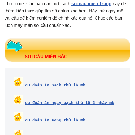
chơi lô đề. Các bạn cần biết cách
soi cầu miền Trung
này để
thêm kiến thức giúp tìm số chính xác hơn. Hãy thử ngay một
vài câu để kiểm nghiệm độ chính xác của nó. Chúc các bạn
luôn may mắn soi cầu chuẩn xác.
SOI CẦU MIỀN BẮC
dự đoán ăn bạch thủ lô mb
dự đoán ăn ngay bạch thủ lô 2 nháy mb
dự đoán ăn song thủ lô mb