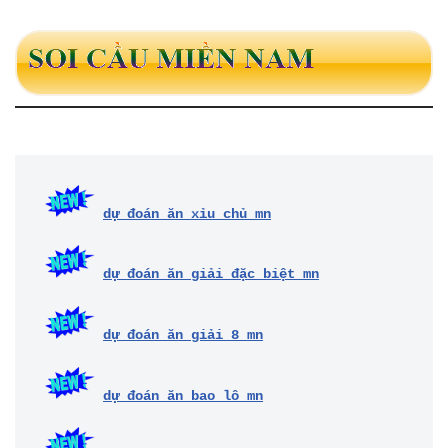
dự đoán ăn xỉu chủ mn
dự đoán ăn giải đặc biệt mn
dự đoán ăn giải 8 mn
dự đoán ăn bao lô mn