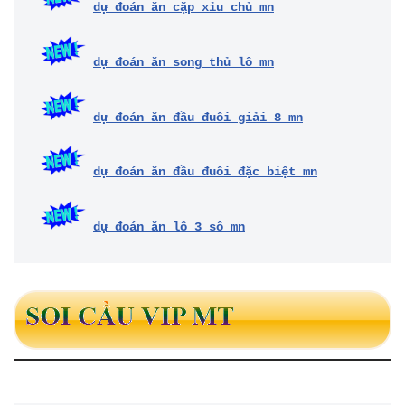
dự đoán ăn cặp xỉu chủ mn
dự đoán ăn song thủ lô mn
dự đoán ăn đầu đuôi giải 8 mn
dự đoán ăn đầu đuôi đặc biệt mn
dự đoán ăn lô 3 số mn