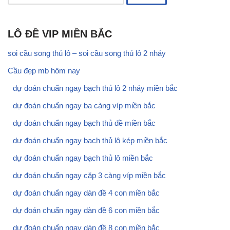
LÔ ĐỀ VIP MIỀN BẮC
soi cầu song thủ lô – soi cầu song thủ lô 2 nháy
Cầu đẹp mb hôm nay
dự đoán chuẩn ngay bạch thủ lô 2 nháy miền bắc
dự đoán chuẩn ngay ba càng víp miền bắc
dự đoán chuẩn ngay bạch thủ đề miền bắc
dự đoán chuẩn ngay bạch thủ lô kép miền bắc
dự đoán chuẩn ngay bạch thủ lô miền bắc
dự đoán chuẩn ngay cặp 3 càng víp miền bắc
dự đoán chuẩn ngay dàn đề 4 con miền bắc
dự đoán chuẩn ngay dàn đề 6 con miền bắc
dự đoán chuẩn ngay dàn đề 8 con miền bắc