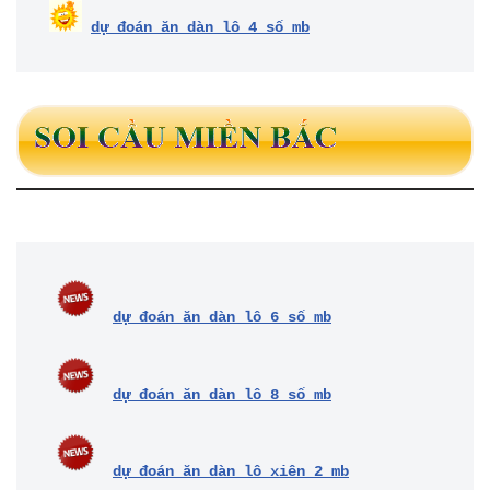
dự đoán ăn dàn lô 4 số mb
dự đoán ăn dàn lô 6 số mb
dự đoán ăn dàn lô 8 số mb
dự đoán ăn dàn lô xiên 2 mb