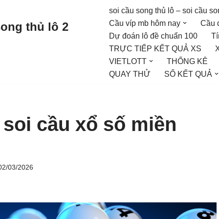
soi cầu song thủ lô – soi cầu so
Cầu víp mb hôm nay
Cầu 
song thủ lô 2
Dự đoán lô đề chuẩn 100
Tí
TRỰC TIẾP KẾT QUẢ XS
VIETLOTT
THỐNG KÊ
QUAY THỬ
SỐ KẾT QUẢ
 soi cầu xổ số miền
02/03/2026