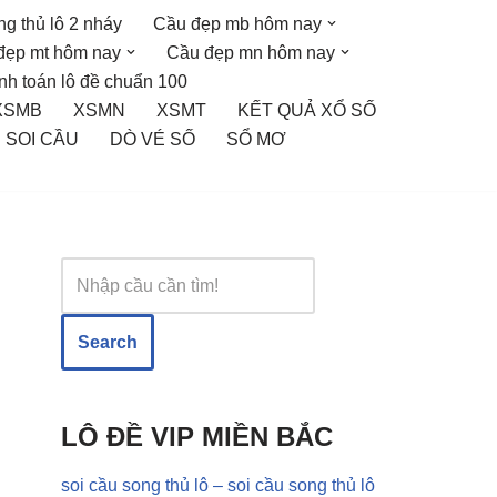
ng thủ lô 2 nháy
Cầu đẹp mb hôm nay
đẹp mt hôm nay
Cầu đẹp mn hôm nay
nh toán lô đề chuẩn 100
XSMB
XSMN
XSMT
KẾT QUẢ XỔ SỐ
SOI CẦU
DÒ VÉ SỐ
SỔ MƠ
Search
LÔ ĐỀ VIP MIỀN BẮC
soi cầu song thủ lô – soi cầu song thủ lô