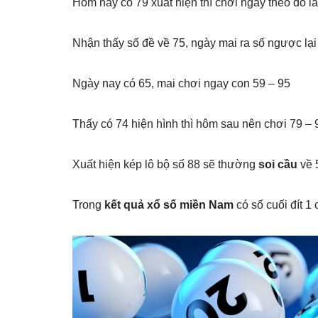
Hôm nay có 79 xuất hiện thì chơi ngay theo đó là
Nhận thấy số đề về 75, ngày mai ra số ngược lại
Ngày nay có 65, mai chơi ngay con 59 – 95
Thấy có 74 hiện hình thì hôm sau nên chơi 79 – 
Xuất hiện kép lô bộ số 88 sẽ thường
soi cầu
về 
Trong
kết quả xổ số miền Nam
có số cuối đít 1