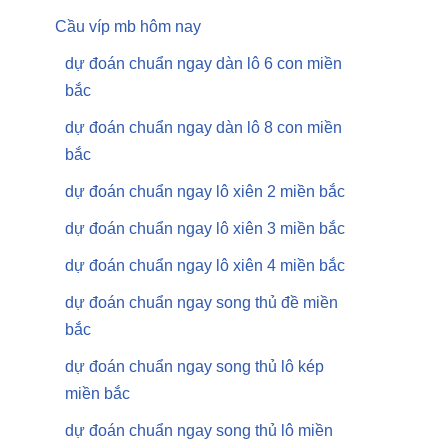
Cầu víp mb hôm nay
dự đoán chuẩn ngay dàn lô 6 con miền
bắc
dự đoán chuẩn ngay dàn lô 8 con miền
bắc
dự đoán chuẩn ngay lô xiên 2 miền bắc
dự đoán chuẩn ngay lô xiên 3 miền bắc
dự đoán chuẩn ngay lô xiên 4 miền bắc
dự đoán chuẩn ngay song thủ đề miền
bắc
dự đoán chuẩn ngay song thủ lô kép
miền bắc
dự đoán chuẩn ngay song thủ lô miền