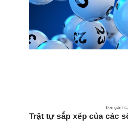
Đơn giản hóa
Trật tự sắp xếp của các s