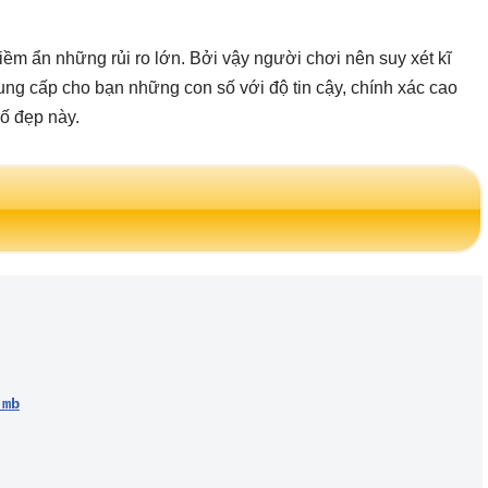
iềm ẩn những rủi ro lớn. Bởi vậy người chơi nên suy xét kĩ
cung cấp cho bạn những con số với độ tin cậy, chính xác cao
ố đẹp này.
 mb