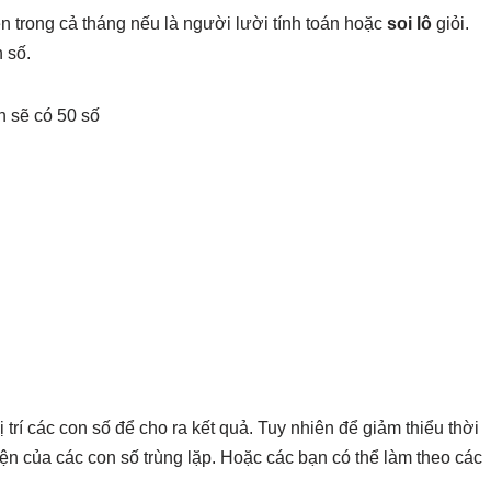
ện trong cả tháng nếu là người lười tính toán hoặc
soi lô
giỏi.
n số.
ên sẽ có 50 số
trí các con số để cho ra kết quả. Tuy nhiên để giảm thiểu thời
iện của các con số trùng lặp. Hoặc các bạn có thể làm theo các