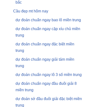
bắc
Cầu đẹp mt hôm nay
dự đoán chuẩn ngay bao lô miền trung
dự đoán chuẩn ngay cặp xíu chủ miền
trung
dự đoán chuẩn ngay đặc biệt miền
trung
dự đoán chuẩn ngay giải tám miền
trung
dự đoán chuẩn ngay lô 3 số miền trung
dự đoán chuẩn ngay đầu đuôi giải 8
miền trung
dự đoán sớ đầu đuôi giải đặc biệt miền
trung