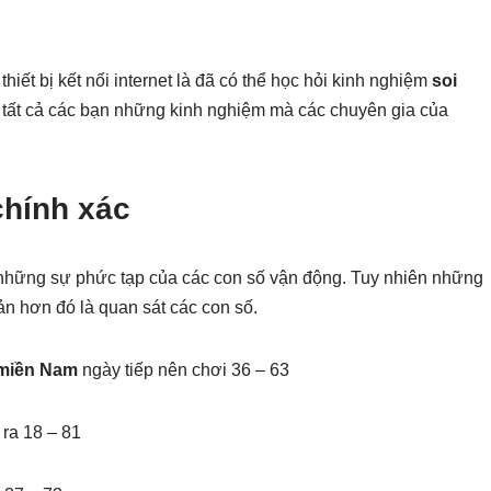
thiết bị kết nối internet là đã có thể học hỏi kinh nghiệm
soi
i tất cả các bạn những kinh nghiệm mà các chuyên gia của
chính xác
 những sự phức tạp của các con số vận động. Tuy nhiên những
ản hơn đó là quan sát các con số.
 miền Nam
ngày tiếp nên chơi 36 – 63
 ra 18 – 81