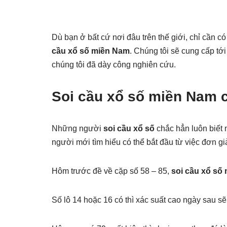
Dù bạn ở bất cứ nơi đâu trên thế giới, chỉ cần có 
cầu xổ số miền Nam
. Chúng tôi sẽ cung cấp tớ
chúng tôi đã dày công nghiên cứu.
Soi cầu xổ số miền Nam 
Những người
soi cầu xổ số
chắc hẳn luôn biết
người mới tìm hiểu có thể bắt đầu từ việc đơn gi
Hôm trước đề về cặp số 58 – 85,
soi cầu xổ số
Số lô 14 hoặc 16 có thì xác suất cao ngày sau sẽ