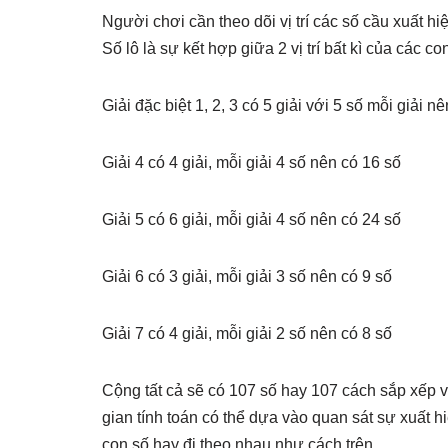
Người chơi cần theo dõi vị trí các số cầu xuất hi
Số lô là sự kết hợp giữa 2 vị trí bất kì của các co
Giải đặc biệt 1, 2, 3 có 5 giải với 5 số mỗi giải n
Giải 4 có 4 giải, mỗi giải 4 số nên có 16 số
Giải 5 có 6 giải, mỗi giải 4 số nên có 24 số
Giải 6 có 3 giải, mỗi giải 3 số nên có 9 số
Giải 7 có 4 giải, mỗi giải 2 số nên có 8 số
Cộng tất cả sẽ có 107 số hay 107 cách sắp xếp vị 
gian tính toán có thể dựa vào quan sát sự xuất h
con số hay đi theo nhau như cách trên.