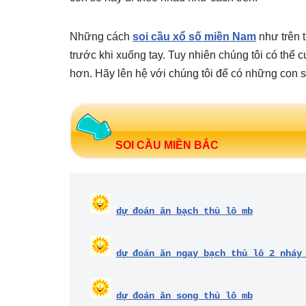
Những cách
soi cầu
xổ số miền Nam
như trên t
trước khi xuống tay. Tuy nhiên chúng tôi có thể 
hơn. Hãy lên hệ với chúng tôi để có những con s
SOI CẦU MIỀN BẮC
dự đoán ăn bạch thủ lô mb
dự đoán ăn ngay bạch thủ lô 2 nháy
dự đoán ăn song thủ lô mb