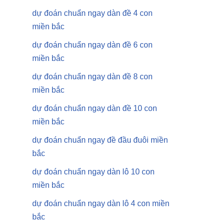
dự đoán chuẩn ngay dàn đề 4 con
miền bắc
dự đoán chuẩn ngay dàn đề 6 con
miền bắc
dự đoán chuẩn ngay dàn đề 8 con
miền bắc
dự đoán chuẩn ngay dàn đề 10 con
miền bắc
dự đoán chuẩn ngay đề đầu đuôi miền
bắc
dự đoán chuẩn ngay dàn lô 10 con
miền bắc
dự đoán chuẩn ngay dàn lô 4 con miền
bắc