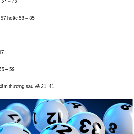
 37 – 73
 57 hoặc 58 – 85
97
55 – 59
 câm thường sau về 21, 41